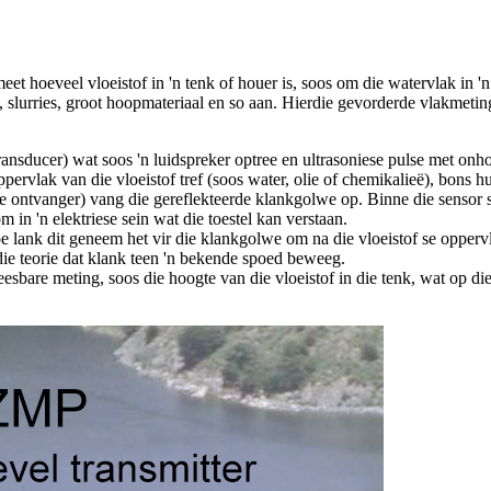
 meet hoeveel vloeistof in 'n tenk of houer is, soos om die watervlak in
e, slurries, groot hoopmateriaal en so aan. Hierdie gevorderde vlakmet
transducer) wat soos 'n luidspreker optree en ultrasoniese pulse met on
rvlak van die vloeistof tref (soos water, olie of chemikalieë), bons hu
e ontvanger) vang die gereflekteerde klankgolwe op. Binne die sensor sk
m in 'n elektriese sein wat die toestel kan verstaan.
e lank dit geneem het vir die klankgolwe om na die vloeistof se oppervl
 die teorie dat klank teen 'n bekende spoed beweeg.
leesbare meting, soos die hoogte van die vloeistof in die tenk, wat op 