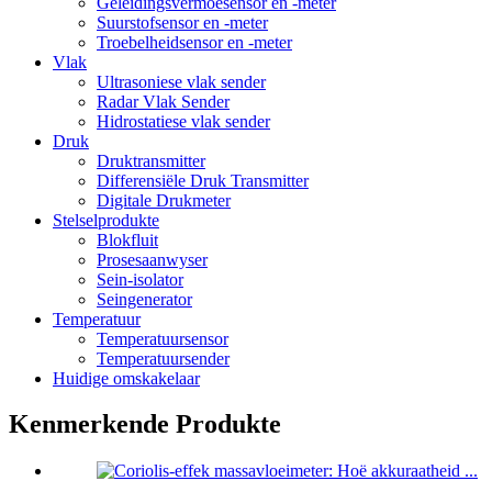
Geleidingsvermoësensor en -meter
Suurstofsensor en -meter
Troebelheidsensor en -meter
Vlak
Ultrasoniese vlak sender
Radar Vlak Sender
Hidrostatiese vlak sender
Druk
Druktransmitter
Differensiële Druk Transmitter
Digitale Drukmeter
Stelselprodukte
Blokfluit
Prosesaanwyser
Sein-isolator
Seingenerator
Temperatuur
Temperatuursensor
Temperatuursender
Huidige omskakelaar
Kenmerkende Produkte