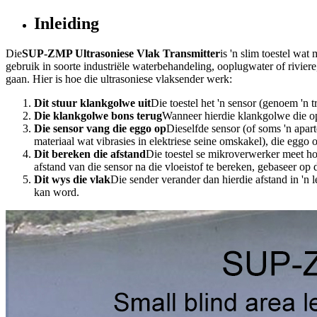
Inleiding
Die
SUP-ZMP Ultrasoniese Vlak Transmitter
is 'n slim toestel wat
gebruik in soorte industriële waterbehandeling, ooplugwater of rivier
gaan. Hier is hoe die ultrasoniese vlaksender werk:
Dit stuur klankgolwe uit
Die toestel het 'n sensor (genoem 'n 
Die klankgolwe bons terug
Wanneer hierdie klankgolwe die oppe
Die sensor vang die eggo op
Dieselfde sensor (of soms 'n apart
materiaal wat vibrasies in elektriese seine omskakel), die eggo o
Dit bereken die afstand
Die toestel se mikroverwerker meet ho
afstand van die sensor na die vloeistof te bereken, gebaseer op
Dit wys die vlak
Die sender verander dan hierdie afstand in 'n 
kan word.