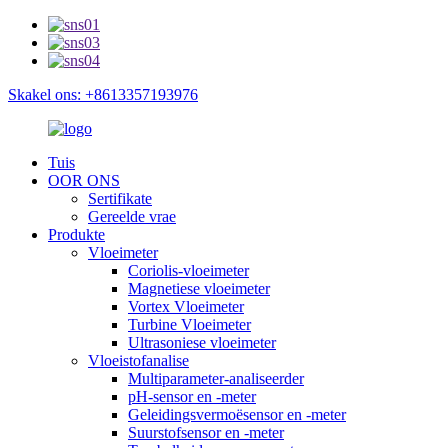
Skakel ons: +8613357193976
Tuis
OOR ONS
Sertifikate
Gereelde vrae
Produkte
Vloeimeter
Coriolis-vloeimeter
Magnetiese vloeimeter
Vortex Vloeimeter
Turbine Vloeimeter
Ultrasoniese vloeimeter
Vloeistofanalise
Multiparameter-analiseerder
pH-sensor en -meter
Geleidingsvermoësensor en -meter
Suurstofsensor en -meter