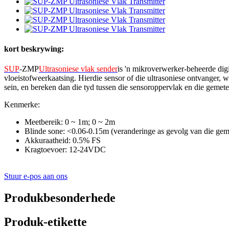
kort beskrywing:
SUP
-ZMP
Ultrasoniese vlak sender
is 'n mikroverwerker-beheerde digi
vloeistofweerkaatsing. Hierdie sensor of die ultrasoniese ontvanger, wa
sein, en bereken dan die tyd tussen die sensoroppervlak en die gemete 
Kenmerke:
Meetbereik: 0 ~ 1m; 0 ~ 2m
Blinde sone: <0.06-0.15m (veranderinge as gevolg van die gem
Akkuraatheid: 0.5% FS
Kragtoevoer: 12-24VDC
Stuur e-pos aan ons
Produkbesonderhede
Produk-etikette