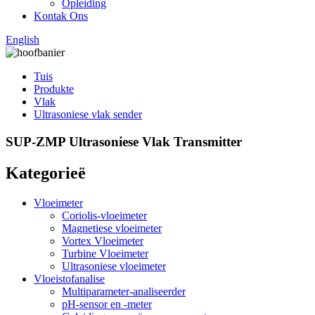
Opleiding
Kontak Ons
English
Tuis
Produkte
Vlak
Ultrasoniese vlak sender
SUP-ZMP Ultrasoniese Vlak Transmitter
Kategorieë
Vloeimeter
Coriolis-vloeimeter
Magnetiese vloeimeter
Vortex Vloeimeter
Turbine Vloeimeter
Ultrasoniese vloeimeter
Vloeistofanalise
Multiparameter-analiseerder
pH-sensor en -meter