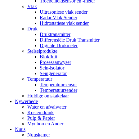
Troebelheidsensor en -meter
Vlak
Ultrasoniese vlak sender
Radar Vlak Sender
Hidrostatiese vlak sender
Druk
Druktransmitter
Differensiële Druk Transmitter
Digitale Drukmeter
Stelselprodukte
Blokfluit
Prosesaanwyser
Sein-isolator
Seingenerator
Temperatuur
Temperatuursensor
Temperatuursender
Huidige omskakelaar
Nywerhede
Water en afvalwater
Kos en drank
Pulp & Papier
Mynbou en Ander
Nuus
Nuuskamer