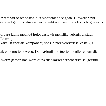
 'n swembad of brandstof in 'n stoortenk na te gaan. Dit word wyd
ingstoestel gebruik klankgolwe om akkuraat met die vlakmeting voort te
hoorbare klank met hoë frekwensie vir menslike gebruik uitstuur.
lle terug.
akel 'n spesiale komponent, soos 'n piezo-elektriese kristal (’n
ak en terug te beweeg. Dan gebruik die toestel hierdie tyd om die
die skerm getoon kan word of na die vlaksenderbeheerstelsel gestuur