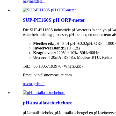
navraag
detail
SUP-PH160S pH ORP-meter
Die SUP-PH160S industriële pH-meter is 'n aanlyn pH-ana
waterbehandelingsprosesse, pH-beheer, en ondersteun af
Meetbereik:
pH: 0-14 pH, ±0.02pH; ORP: -100
Invoerweerstand:
≥10~12Ω
Kragtoevoer:
220V ± 10%, 50Hz/60Hz
Uitvoer:
4-20mA, RS485, Modbus-RTU, Relais
Tel.: +86 13357193976 (WhatsApp)
Email: vip@sinomeasure.com
navraag
detail
pH-installasietoebehore
pH-installasieboks, pH-installasiebeugel en pH-seinverst