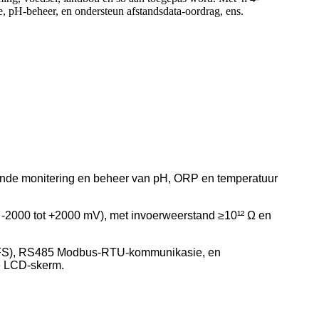
e, pH-beheer, en ondersteun afstandsdata-oordrag, ens.
pende monitering en beheer van pH, ORP en temperatuur
 -2000 tot +2000 mV), met invoerweerstand ≥10¹² Ω en
2% FS), RS485 Modbus-RTU-kommunikasie, en
te LCD-skerm.