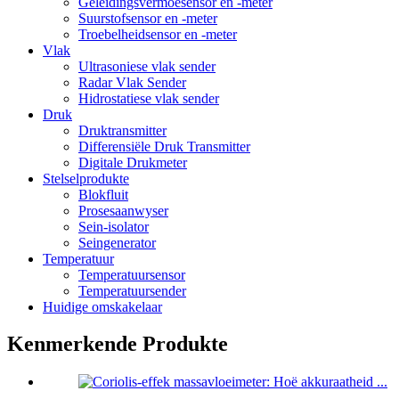
Geleidingsvermoësensor en -meter
Suurstofsensor en -meter
Troebelheidsensor en -meter
Vlak
Ultrasoniese vlak sender
Radar Vlak Sender
Hidrostatiese vlak sender
Druk
Druktransmitter
Differensiële Druk Transmitter
Digitale Drukmeter
Stelselprodukte
Blokfluit
Prosesaanwyser
Sein-isolator
Seingenerator
Temperatuur
Temperatuursensor
Temperatuursender
Huidige omskakelaar
Kenmerkende Produkte