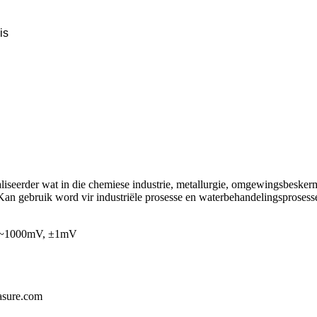
is
iseerder wat in die chemiese industrie, metallurgie, omgewingsbeskerm
 Kan gebruik word vir industriële prosesse en waterbehandelingsprosess
0 ~1000mV, ±1mV
asure.com