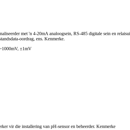
liseerder met 'n 4-20mA analoogsein, RS-485 digitale sein en relaisuit
standsdata-oordrag, ens. Kenmerke.
0 ~1000mV, ±1mV
erker vir die installering van pH-sensor en beheerder. Kenmerke