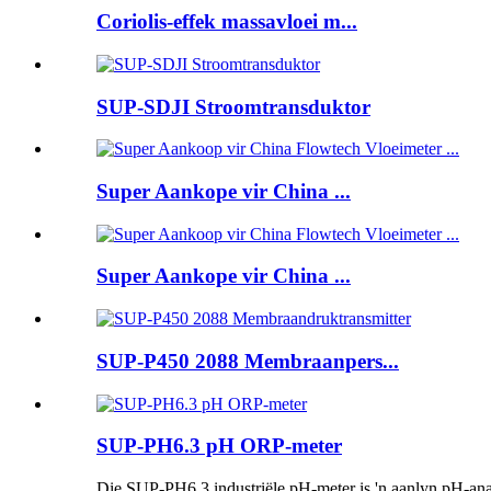
Coriolis-effek massavloei m...
SUP-SDJI Stroomtransduktor
Super Aankope vir China ...
Super Aankope vir China ...
SUP-P450 2088 Membraanpers...
SUP-PH6.3 pH ORP-meter
Die SUP-PH6.3 industriële pH-meter is 'n aanlyn pH-anal