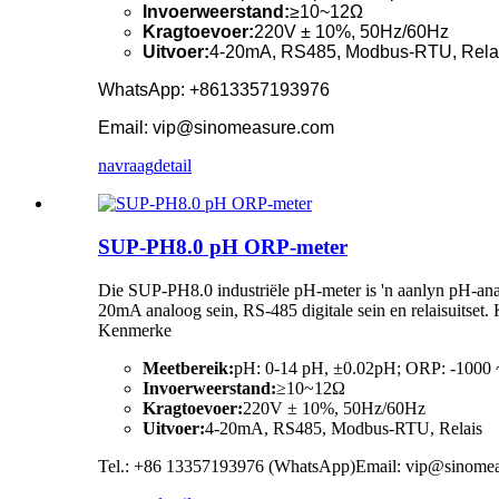
Invoerweerstand:
≥10~12Ω
Kragtoevoer:
220V ± 10%, 50Hz/60Hz
Uitvoer:
4-20mA, RS485, Modbus-RTU, Rela
WhatsApp: +8613357193976
Email: vip@sinomeasure.com
navraag
detail
SUP-PH8.0 pH ORP-meter
Die SUP-PH8.0 industriële pH-meter is 'n aanlyn pH-anal
20mA analoog sein, RS-485 digitale sein en relaisuitset.
Kenmerke
Meetbereik:
pH: 0-14 pH, ±0.02pH; ORP: -100
Invoerweerstand:
≥10~12Ω
Kragtoevoer:
220V ± 10%, 50Hz/60Hz
Uitvoer:
4-20mA, RS485, Modbus-RTU, Relais
Tel.: +86 13357193976 (WhatsApp)Email: vip@sinome