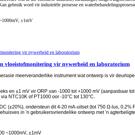
 Kan gebruik word vir industriële prosesse en waterbehandelingsprosess
0 ~1000mV, ±1mV
 vloeistofmonitering vir nywerheid en laboratorium
nerasie meerveranderlike instrument wat ontwerp is vir deurlo
reeks en ±1 mV vir ORP van -1000 tot +1000 mV (aanpasbaar tot
via NTC10K of PT1000 oor -10°C tot 130°C.
DC (±20%), ondersteun dit 4-20 mA-uitset (tot 750 Ω-lus, 0.
gehuisves in 'n gebruikersvriendelike ontwerp met 'n agterbelig
1000 ~1000mV, ±1mV