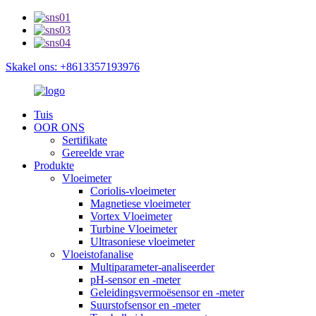
Skakel ons: +8613357193976
Tuis
OOR ONS
Sertifikate
Gereelde vrae
Produkte
Vloeimeter
Coriolis-vloeimeter
Magnetiese vloeimeter
Vortex Vloeimeter
Turbine Vloeimeter
Ultrasoniese vloeimeter
Vloeistofanalise
Multiparameter-analiseerder
pH-sensor en -meter
Geleidingsvermoësensor en -meter
Suurstofsensor en -meter