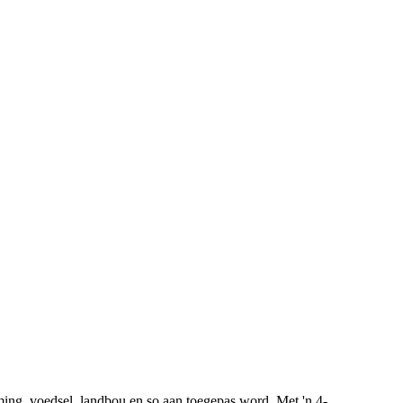
ing, voedsel, landbou en so aan toegepas word. Met 'n 4-