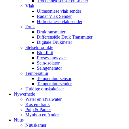
Troebelheidsensor en -meter
Vlak
Ultrasoniese vlak sender
Radar Vlak Sender
Hidrostatiese vlak sender
Druk
Druktransmitter
Differensiële Druk Transmitter
Digitale Drukmeter
Stelselprodukte
Blokfluit
Prosesaanwyser
Sein-isolator
Seingenerator
Temperatuur
Temperatuursensor
Temperatuursender
Huidige omskakelaar
Nywerhede
Water en afvalwater
Kos en drank
Pulp & Papier
Mynbou en Ander
Nuus
Nuuskamer