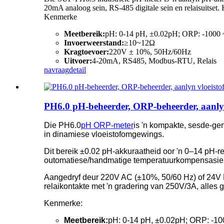
20mA analoog sein, RS-485 digitale sein en relaisuitset.
Kenmerke
Meetbereik:
pH: 0-14 pH, ±0.02pH; ORP: -100
Invoerweerstand:
≥10~12Ω
Kragtoevoer:
220V ± 10%, 50Hz/60Hz
Uitvoer:
4-20mA, RS485, Modbus-RTU, Relais
navraag
detail
PH6.0 pH-beheerder, ORP-beheerder, aanlyn
Die PH6.0
pH ORP-meter
is 'n kompakte, sesde-ge
in dinamiese vloeistofomgewings.
Dit bereik ±0.02 pH-akkuraatheid oor 'n 0–14 pH-
outomatiese/handmatige temperatuurkompensasie 
Aangedryf deur 220V AC (±10%, 50/60 Hz) of 24V 
relaikontakte met 'n gradering van 250V/3A, alles 
Kenmerke:
Meetbereik:
pH: 0-14 pH, ±0.02pH; ORP: -