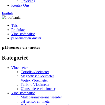
Opleiding
Kontak Ons
English
Tuis
Produkte
Vloeistofanalise
pH-sensor en -meter
pH-sensor en -meter
Kategorieë
Vloeimeter
Coriolis-vloeimeter
Magnetiese vloeimeter
Vortex Vloeimeter
Turbine Vloeimeter
Ultrasoniese vloeimeter
Vloeistofanalise
Multiparameter-analiseerder
pH-sensor en -meter