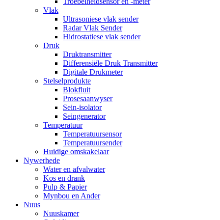
Troebelheidsensor en -meter
Vlak
Ultrasoniese vlak sender
Radar Vlak Sender
Hidrostatiese vlak sender
Druk
Druktransmitter
Differensiële Druk Transmitter
Digitale Drukmeter
Stelselprodukte
Blokfluit
Prosesaanwyser
Sein-isolator
Seingenerator
Temperatuur
Temperatuursensor
Temperatuursender
Huidige omskakelaar
Nywerhede
Water en afvalwater
Kos en drank
Pulp & Papier
Mynbou en Ander
Nuus
Nuuskamer