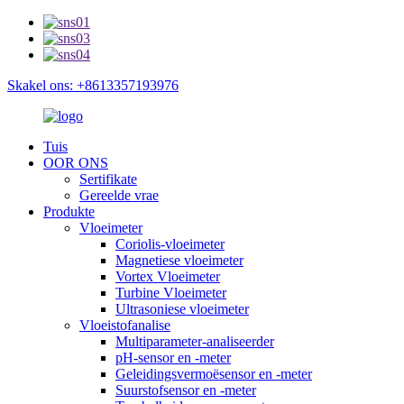
Skakel ons: +8613357193976
Tuis
OOR ONS
Sertifikate
Gereelde vrae
Produkte
Vloeimeter
Coriolis-vloeimeter
Magnetiese vloeimeter
Vortex Vloeimeter
Turbine Vloeimeter
Ultrasoniese vloeimeter
Vloeistofanalise
Multiparameter-analiseerder
pH-sensor en -meter
Geleidingsvermoësensor en -meter
Suurstofsensor en -meter