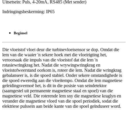
Uitsetsein: Puls, 4-20mA, RS485 (Met sender)
Indringingsbeskerming: IP65
Beginsel
Die vloeistof vloei deur die turbinevloeisensor se dop. Omdat die
lem van die waaier 'n sekere hoek met die vloeirigting het,
veroorsaak die impuls van die vloeistof dat die lem 'n
rotasiewringkrag het. Nadat die wrywingwringkrag en
vloeistofweerstand oorkom is, roteer die lem. Nadat die wringkrag
gebalanseer is, is die spoed stabiel. Onder sekere omstandighede is
die spoed eweredig aan die vloeitempo. Omdat die lem magnetiese
geleidingsvermoë het, is dit in die posisie van seindetektor
(saamgestel uit permanente magnetiese staal en spoel) van die
magnetiese veld. Die roterende lem sny die magnetiese kraglyn en
verander die magnetiese vloed van die spoel periodiek, sodat die
elektriese pulssein aan beide kante van die spoel geïnduseer word.