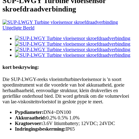
SUP-LWGY Turbine vloeisensor
skroefdraadverbinding
kort beskrywing:
Die SUP-LWGY-reeks vloeistofturbinevloeisensor is 'n soort
spoedinstrument wat die voordele van hoë akkuraatheid, goeie
herhaalbaarheid, eenvoudige struktuur, klein drukverlies en
gerieflike onderhoud bied. Dit word gebruik om die volumevloei
van lae-viskositeitsvloeistof in geslote pype te meet.
Pypdiameter:
DN4~DN100
Akkuraatheid:
0.2% 0.5% 1.0%
Kragtoevoer:
3.6V litiumbattery; 12VDC; 24VDC
Indringingsbeskerming:
IP65