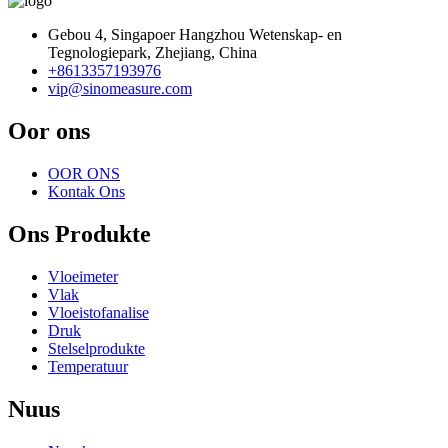
Gebou 4, Singapoer Hangzhou Wetenskap- en
Tegnologiepark, Zhejiang, China
+8613357193976
vip@sinomeasure.com
Oor ons
OOR ONS
Kontak Ons
Ons Produkte
Vloeimeter
Vlak
Vloeistofanalise
Druk
Stelselprodukte
Temperatuur
Nuus