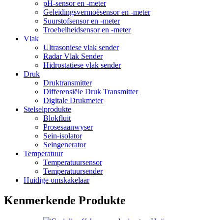
pH-sensor en -meter
Geleidingsvermoësensor en -meter
Suurstofsensor en -meter
Troebelheidsensor en -meter
Vlak
Ultrasoniese vlak sender
Radar Vlak Sender
Hidrostatiese vlak sender
Druk
Druktransmitter
Differensiële Druk Transmitter
Digitale Drukmeter
Stelselprodukte
Blokfluit
Prosesaanwyser
Sein-isolator
Seingenerator
Temperatuur
Temperatuursensor
Temperatuursender
Huidige omskakelaar
Kenmerkende Produkte