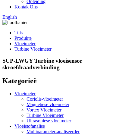
Opleiding
Kontak Ons
English
Tuis
Produkte
Vloeimeter
Turbine Vloeimeter
SUP-LWGY Turbine vloeisensor
skroefdraadverbinding
Kategorieë
Vloeimeter
Coriolis-vloeimeter
Magnetiese vloeimeter
Vortex Vloeimeter
Turbine Vloeimeter
Ultrasoniese vloeimeter
Vloeistofanalise
Multiparameter-analiseerder