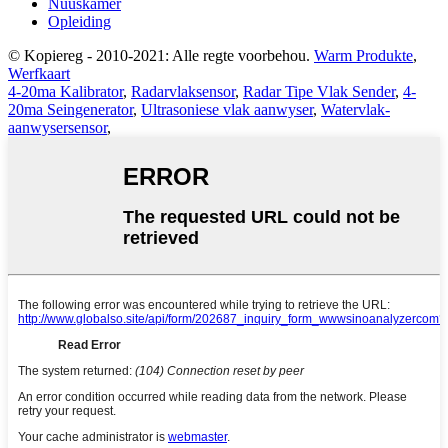
Nuuskamer
Opleiding
© Kopiereg - 2010-2021: Alle regte voorbehou.
Warm Produkte
,
Werfkaart
4-20ma Kalibrator
,
Radarvlaksensor
,
Radar Tipe Vlak Sender
,
4-
20ma Seingenerator
,
Ultrasoniese vlak aanwyser
,
Watervlak-
aanwysersensor
,