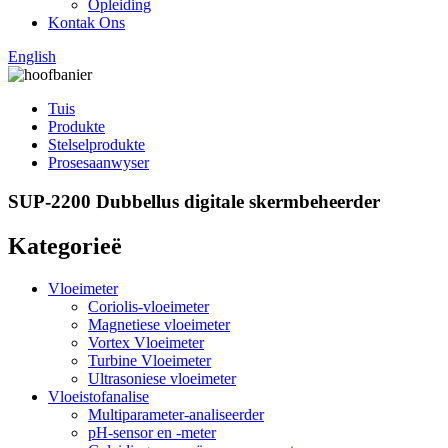
Opleiding
Kontak Ons
English
Tuis
Produkte
Stelselprodukte
Prosesaanwyser
SUP-2200 Dubbellus digitale skermbeheerder
Kategorieë
Vloeimeter
Coriolis-vloeimeter
Magnetiese vloeimeter
Vortex Vloeimeter
Turbine Vloeimeter
Ultrasoniese vloeimeter
Vloeistofanalise
Multiparameter-analiseerder
pH-sensor en -meter