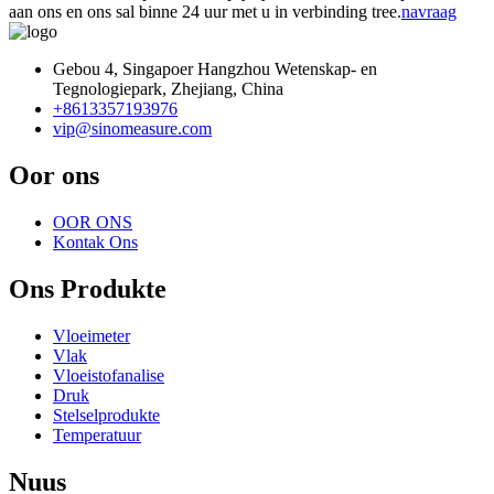
aan ons en ons sal binne 24 uur met u in verbinding tree.
navraag
Gebou 4, Singapoer Hangzhou Wetenskap- en
Tegnologiepark, Zhejiang, China
+8613357193976
vip@sinomeasure.com
Oor ons
OOR ONS
Kontak Ons
Ons Produkte
Vloeimeter
Vlak
Vloeistofanalise
Druk
Stelselprodukte
Temperatuur
Nuus