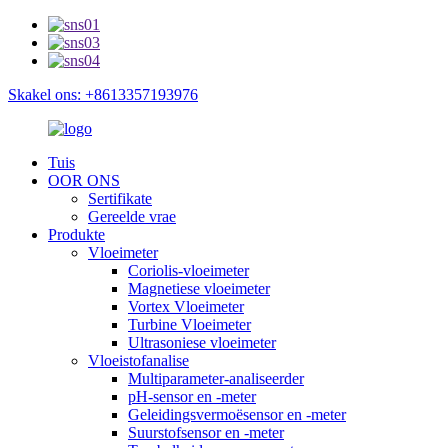
Skakel ons: +8613357193976
Tuis
OOR ONS
Sertifikate
Gereelde vrae
Produkte
Vloeimeter
Coriolis-vloeimeter
Magnetiese vloeimeter
Vortex Vloeimeter
Turbine Vloeimeter
Ultrasoniese vloeimeter
Vloeistofanalise
Multiparameter-analiseerder
pH-sensor en -meter
Geleidingsvermoësensor en -meter
Suurstofsensor en -meter