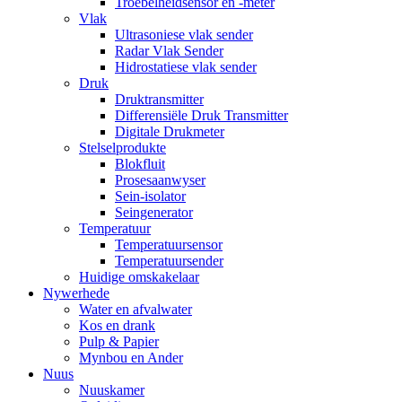
Troebelheidsensor en -meter
Vlak
Ultrasoniese vlak sender
Radar Vlak Sender
Hidrostatiese vlak sender
Druk
Druktransmitter
Differensiële Druk Transmitter
Digitale Drukmeter
Stelselprodukte
Blokfluit
Prosesaanwyser
Sein-isolator
Seingenerator
Temperatuur
Temperatuursensor
Temperatuursender
Huidige omskakelaar
Nywerhede
Water en afvalwater
Kos en drank
Pulp & Papier
Mynbou en Ander
Nuus
Nuuskamer