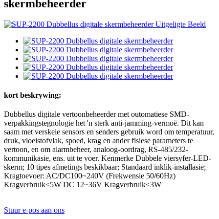
skermbeheerder
kort beskrywing:
Dubbellus digitale vertoonbeheerder met outomatiese SMD-
verpakkingstegnologie het 'n sterk anti-jamming-vermoë. Dit kan
saam met verskeie sensors en senders gebruik word om temperatuur,
druk, vloeistofvlak, spoed, krag en ander fisiese parameters te
vertoon, en om alarmbeheer, analoog-oordrag, RS-485/232-
kommunikasie, ens. uit te voer. Kenmerke Dubbele viersyfer-LED-
skerm; 10 tipes afmetings beskikbaar; Standaard inklik-installasie;
Kragtoevoer: AC/DC100~240V (Frekwensie 50/60Hz)
Kragverbruik≤5W DC 12~36V Kragverbruik≤3W
Stuur e-pos aan ons