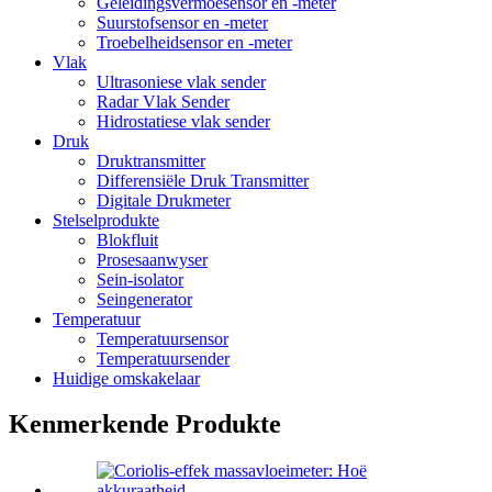
Geleidingsvermoësensor en -meter
Suurstofsensor en -meter
Troebelheidsensor en -meter
Vlak
Ultrasoniese vlak sender
Radar Vlak Sender
Hidrostatiese vlak sender
Druk
Druktransmitter
Differensiële Druk Transmitter
Digitale Drukmeter
Stelselprodukte
Blokfluit
Prosesaanwyser
Sein-isolator
Seingenerator
Temperatuur
Temperatuursensor
Temperatuursender
Huidige omskakelaar
Kenmerkende Produkte