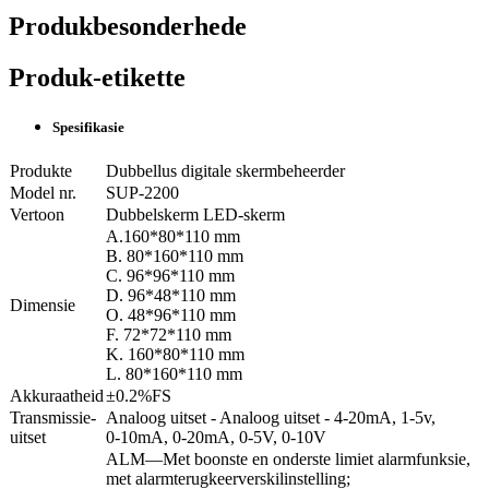
Produkbesonderhede
Produk-etikette
Spesifikasie
Produkte
Dubbellus digitale skermbeheerder
Model nr.
SUP-2200
Vertoon
Dubbelskerm LED-skerm
A.160*80*110 mm
B. 80*160*110 mm
C. 96*96*110 mm
D. 96*48*110 mm
Dimensie
O. 48*96*110 mm
F. 72*72*110 mm
K. 160*80*110 mm
L. 80*160*110 mm
Akkuraatheid
±0.2%FS
Transmissie-
Analoog uitset - Analoog uitset - 4-20mA, 1-5v,
uitset
0-10mA, 0-20mA, 0-5V, 0-10V
ALM—Met boonste en onderste limiet alarmfunksie,
met alarmterugkeerverskilinstelling;