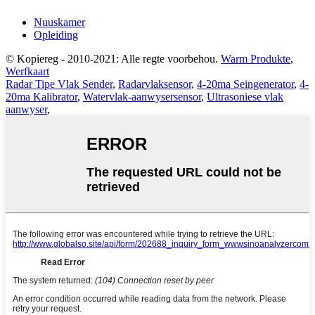
Nuuskamer
Opleiding
© Kopiereg - 2010-2021: Alle regte voorbehou.
Warm Produkte
,
Werfkaart
Radar Tipe Vlak Sender
,
Radarvlaksensor
,
4-20ma Seingenerator
,
4-
20ma Kalibrator
,
Watervlak-aanwysersensor
,
Ultrasoniese vlak
aanwyser
,