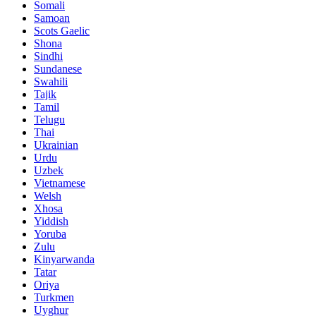
Somali
Samoan
Scots Gaelic
Shona
Sindhi
Sundanese
Swahili
Tajik
Tamil
Telugu
Thai
Ukrainian
Urdu
Uzbek
Vietnamese
Welsh
Xhosa
Yiddish
Yoruba
Zulu
Kinyarwanda
Tatar
Oriya
Turkmen
Uyghur