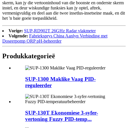
skerm, kan jy die vertooninhoud van die boonste en onderste skerm
instel, en deur wiskundige funksies kan jy optel, aftrek,
vermenigvuldig en deel aan die twee insetlus-insetseine maak, en dit
het 'n baie goeie toepaslikheid.
Vorige:
SUP-RD902T 26GHz Radar vlakmeter
Volgende:
Fabrieksprys China Aanlyn Verbinding met
Doseerpomp ORP pH-beheerder
Produk
kategorieë
SUP-1300 Maklike Vaag PID-
reguleerder
SUP-130T Ekonomiese 3-syfer-
vertoning Fuzzy PID-temp...