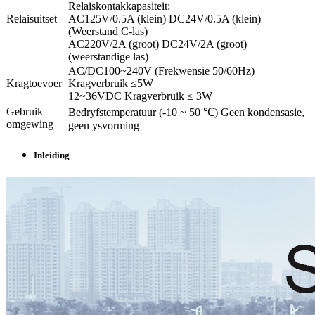
Relaiskontakkapasiteit:
Relaisuitset
AC125V/0.5A (klein) DC24V/0.5A (klein)
(Weerstand C-las)
AC220V/2A (groot) DC24V/2A (groot)
(weerstandige las)
AC/DC100~240V (Frekwensie 50/60Hz)
Kragtoevoer
Kragverbruik ≤5W
12~36VDC Kragverbruik ≤ 3W
Gebruik
Bedryfstemperatuur (-10 ~ 50 ℃) Geen kondensasie,
omgewing
geen ysvorming
Inleiding